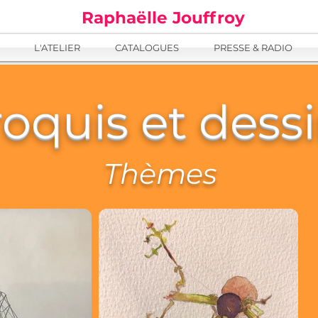
Raphaëlle Jouffroy
L'ATELIER
CATALOGUES
PRESSE & RADIO
oquis et dess
Thèmes