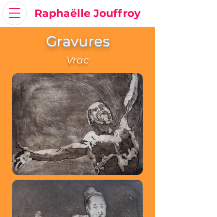
Raphaëlle Jouffroy
Gravures
Vrac